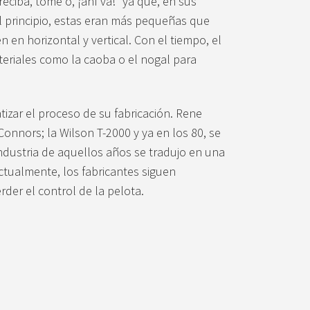
reciba, tome o, ¡ahí va!” ya que, en sus
 Al principio, estas eran más pequeñas que
 en horizontal y vertical. Con el tiempo, el
eriales como la caoba o el nogal para
izar el proceso de su fabricación. Rene
nnors; la Wilson T-2000 y ya en los 80, se
 industria de aquellos años se tradujo en una
tualmente, los fabricantes siguen
er el control de la pelota.