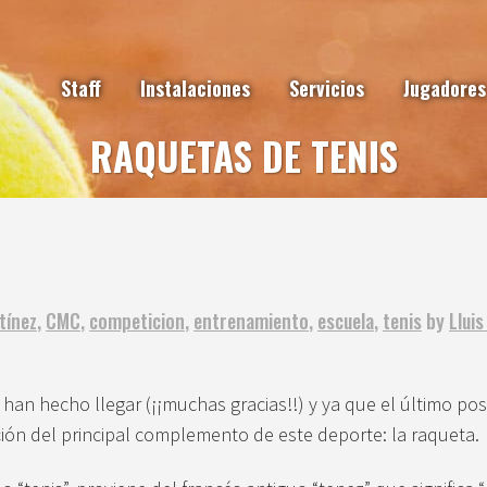
Staff
Instalaciones
Servicios
Jugadores
RAQUETAS DE TENIS
tínez
,
CMC
,
competicion
,
entrenamiento
,
escuela
,
tenis
by
Llui
n hecho llegar (¡¡muchas gracias!!) y ya que el último post 
ión del principal complemento de este deporte: la raqueta.