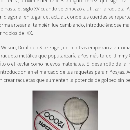
 “tenis”, proviene del francés antiguo “tenez” que significa “
fue hasta el siglo XV cuando se empezó a utilizar la raqueta.
n diagonal en lugar del actual, donde las cuerdas se reparten
forma artesanal también fue cambiando, introduciéndose mat
rincipios del XX.
Wilson, Dunlop o Slazenger, entre otras empiezan a automat
raqueta metálica que popularizaría años más tarde, Jimmy Co
rafito o el kevlar como nuevos materiales. El desarrollo de la
troducción en el mercado de las raquetas para niños/as. Ac
crear raquetas que aumenten la potencia de golpeo sin perd