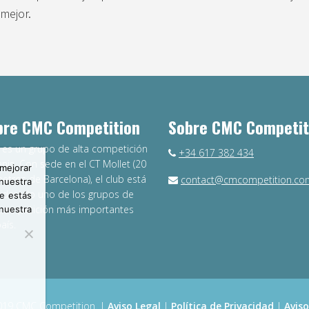
mejor.
bre CMC Competition
Sobre CMC Competit
es un grupo de alta competición
+34 617 382 434
enis. Con sede en el CT Mollet (20
mejorar
metros de Barcelona), el club está
contact@cmcompetition.co
 nuestra
iderado uno de los grupos de
e estás
 competición más importantes
nuestra
aís.
019 CMC Competition. |
Aviso Legal
|
Política de Privacidad
|
Aviso