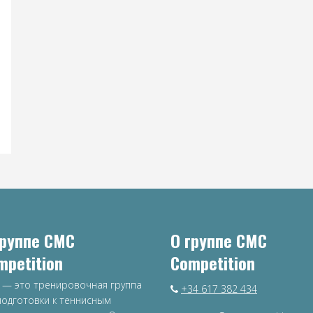
группе CMC
О группе CMC
mpetition
Competition
 — это тренировочная группа
+34 617 382 434
подготовки к теннисным