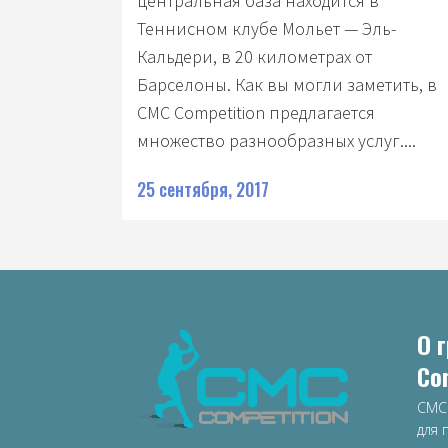
центральная база находится в
Теннисном клубе Мольет — Эль-
Кальдери, в 20 километрах от
Барселоны. Как вы могли заметить, в
CMC Competition предлагается
множество разнообразных услуг....
25 сентября, 2017
О 
Co
CMC
для 