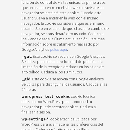
función de control de visitas únicas. La primera vez
que un usuario entre en el sitio web a través de un
navegador se instalará esta cookie. Cuando este
usuario vuelva a entrar en la web con el mismo
navegador, la cookie considerará que es el mismo
usuario. Solo en el caso de que el usuario cambie de
navegador, se considerará otro usuario. Caduca a
los 2 años desde la última actualización. Para más
información sobre el tratamiento realizado por
Google Analytics
pulse aquí
.
_gat
: Esta cookie se asocia con Google Analytics.
Se utiliza para limitar la velocidad de petición – la
limitación de la recogida de datos en los sitios de
alto tráfico. Caduca a los 10 minutos.
_gid
: Esta cookie se asocia con Google Analytics.
Se utiliza para distinguir a los usuarios. Caduca a las
24 horas.
wordpress_test_cookie
: cookie técnica
utilizada por WordPress para conocer si tu
navegador puede aceptar cookies. Caduca al
finalizar la sesión.
wp-settings-*
: cookie técnica utilizada por
WordPress para el almacenar las preferencias del
usuario. Caduca en 1 año desde la última