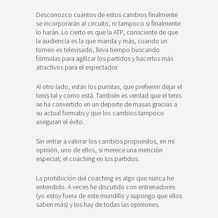
Desconozco cuántos de estos cambios finalmente
se incorporarán al circuito, ni tampoco si finalmente
lo harán. Lo cierto es que la ATP, consciente de que
la audiencia es la que manda y más, cuando un
torneo es televisado, lleva tiempo buscando
fórmulas para agilizar los partidos y hacerlos más
atractivos para el espectador.
Al otro lado, están los puristas, que prefieren dejar el
tenis tal y como está. También es verdad que el tenis
se ha convertido en un deporte de masas gracias a
su actual formato y que los cambios tampoco
aseguran el éxito.
Sin entrar a valorar los cambios propuestos, en mi
opinión, uno de ellos, si merece una mención
especial; el coaching en los partidos.
La prohibición del coaching es algo que nunca he
entendido. A veces he discutido con entrenadores
(yo estoy fuera de este mundillo y supongo que ellos
saben más) y los hay de todas las opiniones.