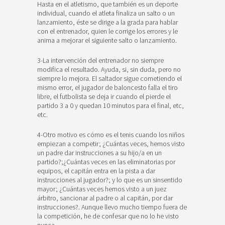
Hasta en el atletismo, que también es un deporte
individual, cuando el atleta finaliza un salto o un
lanzamiento, éste se dirige a la grada para hablar
con el entrenador, quien le corrige los errores y le
anima a mejorar el siguiente salto o lanzamiento.
3-La intervención del entrenador no siempre
modifica el resultado. Ayuda, si, sin duda, pero no
siempre lo mejora. El saltador sigue cometiendo el
mismo error, el jugador de baloncesto falla el tiro
libre, el futbolista se deja ir cuando el pierde el
partido 3 a 0 y quedan 10 minutos para el final, etc,
etc.
4-Otro motivo es cómo es el tenis cuando los niños
empiezan a competir; ¿Cuántas veces, hemos visto
un padre dar instrucciones a su hijo/a en un
partido?;¿Cuántas veces en las eliminatorias por
equipos, el capitán entra en la pista a dar
instrucciones al jugador?; y lo que es un sinsentido
mayor; ¿Cuántas veces hemos visto a un juez
árbitro, sancionar al padre o al capitán, por dar
instrucciones?. Aunque llevo mucho tiempo fuera de
la competición, he de confesar que no lo he visto