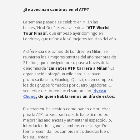
¿Se avecinan cambios en el ATP?
La semana pasada se celebró en Milán las
finales,”Next Gen”, el equivalente al “
ATP World
Tour Finals
”, que empezó ayer domingo en
Londres y que reúne a los 8 mejores tenistas del año.
A diferencia del torneo de Londres, en Milan, se
reunieron los 7 mejores tenistas del año menores de
21 años, que consiguieron su pase a través de la
denominada “
Emirates ATP Carrera a Milan
”. La
organización otorgó un wild card a la joven
promesa italiana, Gianluigi Quinzi, quien completó
los dos grupos formados por cuatro jugadores. El
vencedor del torneo fue el surcoreano,
Hyeon
Chung
, de quien hablaremos un día de estos.
El certamen, ha servido como banco de pruebas
para la ATP, preocupada desde hace tiempo por
mejorar las audiencias y aumentar el espectáculo,
introduciendo algunos cambios en el juego. De
forma resumida, los cambios introducidos fueron
los siguientes: