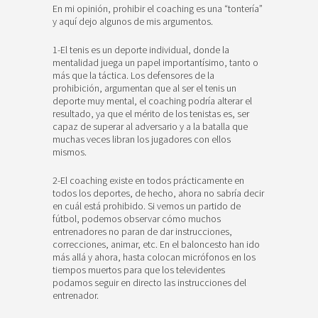
En mi opinión, prohibir el coaching es una “tontería”
y aquí dejo algunos de mis argumentos.
1-El tenis es un deporte individual, donde la
mentalidad juega un papel importantísimo, tanto o
más que la táctica. Los defensores de la
prohibición, argumentan que al ser el tenis un
deporte muy mental, el coaching podría alterar el
resultado, ya que el mérito de los tenistas es, ser
capaz de superar al adversario y a la batalla que
muchas veces libran los jugadores con ellos
mismos.
2-El coaching existe en todos prácticamente en
todos los deportes, de hecho, ahora no sabría decir
en cuál está prohibido. Si vemos un partido de
fútbol, podemos observar cómo muchos
entrenadores no paran de dar instrucciones,
correcciones, animar, etc. En el baloncesto han ido
más allá y ahora, hasta colocan micrófonos en los
tiempos muertos para que los televidentes
podamos seguir en directo las instrucciones del
entrenador.