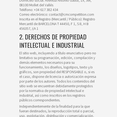
Domicilio social: Avenida Antonio Gaudi, 19, 3er,
08100 Mollet del Vallés
Teléfono: +34 617 382 434
Correo electrónico: contact@cmcompetition.com
Inscrita en el Registro (Mercantil / Público): Registro
Mercantil de BARCELONA T 44450, F 1, S 8, H B
456357, I/A 1
2. DERECHOS DE PROPIEDAD
INTELECTUAL E INDUSTRIAL
El sitio web, incluyendo a título enunciativo pero no
limitativo su programación, edición, compilación y
demás elementos necesarios para su
funcionamiento, los diseños, logotipos, texto y/o
gráficos, son propiedad del RESPONSABLE o, si es
el caso, dispone de licencia o autorización expresa
por parte de los autores. Todos los contenidos del
sitio web se encuentran debidamente protegidos
por la normativa de propiedad intelectual e
industrial, así como inscritos en los registros
públicos correspondientes.
Independientemente de la finalidad para la que
fueran destinados, la reproducción total o parcial,
uso, explotación, distribución y comercialización,